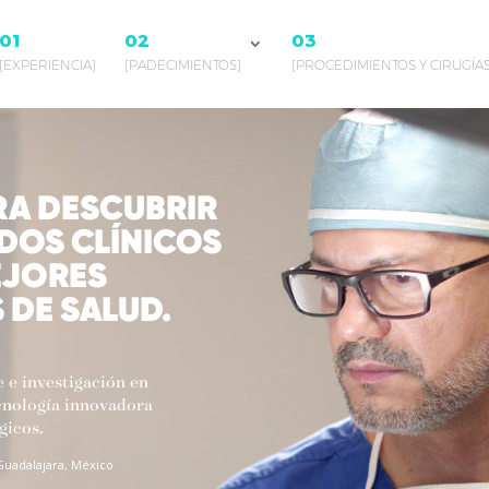
01
02
03
[EXPERIENCIA]
[PADECIMIENTOS]
[PROCEDIMIENTOS Y CIRUGÍAS
RA DESCUBRIR
DOS CLÍNICOS
EJORES
 DE SALUD.
 e investigación en
cnología innovadora
gicos.
Guadalajara, México